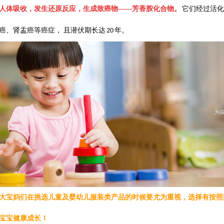
人体吸收，发生还原反应，生成致癌物
——
芳香胺化合物。
它们经过活
癌、肾盂癌等癌症， 且潜伏期长达
年。
20
大宝妈们在挑选儿童及婴幼儿服装类产品的时候要尤为重视，选择有按照
宝宝健康成长！