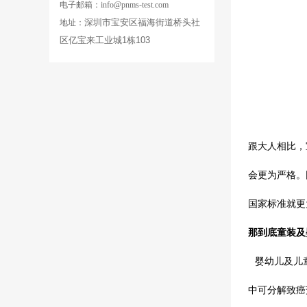
电子邮箱：info@pnms-test.com
深圳市宝安区福海街道桥头社
地址：
区亿宝来工业城
1
栋103
跟大人相比，
会更为严格。
国家标准就更
那到底童装
及
婴幼儿及儿童纺
中
可分解致癌