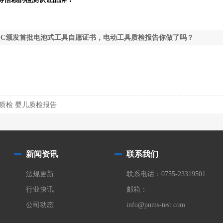
QC颁发首批电池式工具自愿证书，电动工具质检报告你做了吗？
质检 婴儿质检报告
新闻资讯
联系我们
法规更新
联系电话：0755-23319501
行业快讯
邮箱：
公司动态
info@pnms-test.com