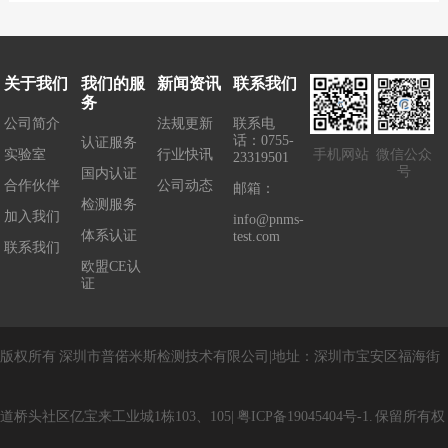
关于我们
我们的服
新闻资讯
联系我们
务
公司简介
法规更新
联系电
话：0755-
认证服务
实验室
行业快讯
手机网站
微信公众
23319501
号
国内认证
合作伙伴
公司动态
邮箱：
检测服务
加入我们
info@pnms-
体系认证
test.com
联系我们
欧盟CE认
证
版权所有
深圳市普偌米斯检测技术有限公司
|
地址：
深圳市宝安区福海街
道桥头社区亿宝来工业城1栋103、105
|
粤
ICP
备
19045404
号
-1
.
保留所有权