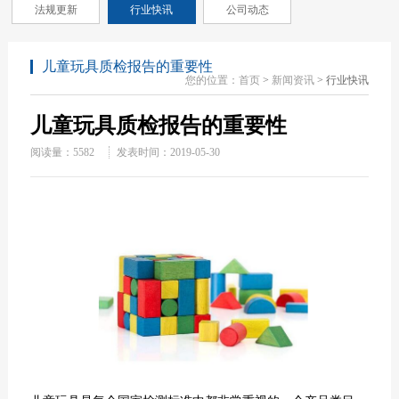
法规更新
行业快讯
公司动态
儿童玩具质检报告的重要性
您的位置：
首页
>
新闻资讯
> 行业快讯
儿童玩具质检报告的重要性
阅读量：
5582
发表时间：2019-05-30