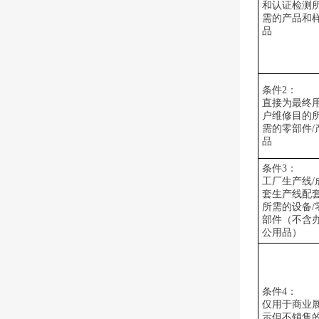
和认证检测
需的产品和
品
条件
2
：
直接为最终
户维修目的
需的零部件
/
品
条件
3
：
工厂生产线
/
套生产线配
所需的设备
/
部件（不含
公用品）
条件
4
：
仅用于商业
示但不销售