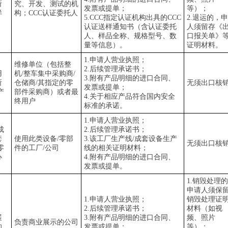
所
究、开发、测试的机
发票或提单；
等）；
样
构；
CCC
认证委托人
5.CCC
指定认证机构出具的
CCC
2.
退运的，申
认证送样通知书（含认证委托
人须留存《
人、样品全称、规格型号、数
口报关单》
量等信息）。
证明材料。
1.
申请人营业执照；
维修单位（包括整
2.
后续管理承诺书；
用
机
/
整车集中采购商
/
3.
附有产品明细的进口合同、
所
仓储商
/
其指定的零
无须出口核
发票或提单；
产
部件采购商）或者最
4.
关于相应产品符合国内安全
终用户
标准的承诺。
1.
申请人营业执照；
成
2.
后续管理承诺书；
套
使用此类设备
/
零部
3.
该工厂生产线
/
成套设备生产
无须出口核
零
件的工厂
/
公司
线的相关证明材料；
办
4.
附有产品明细的进口合同、
发票或提单。
1.
销毁处理的
申请人须保
1.
申请人营业执照；
销毁处理证
2.
后续管理承诺书；
材料（如视
展
3.
附有产品明细的进口合同、
频、照片
负责商业展示的公司
的
发票或提单；
等）；