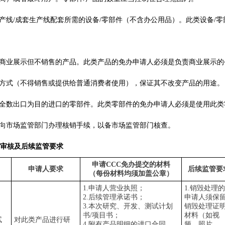
产线
/
成套生产线配套所需的设备
/
零部件（不含办公用品）。此类设备
/
零
商业展示但不销售的产品。此类产品的免办申请人必须是负责商业展示的
方式（不得销售或提供给普通消费者使用），保证其不改变产品的用途。
全数出口为目的进口的零部件。此类零部件的免办申请人必须是使用此类
向市场监管部门办理核销手续，以备市场监管部门核查。
办审核及后续监管要求
申请
CCC
免办提交的材料
申请人要求
后续监管要
（每份材料均须加盖公章）
1.
申请人营业执照；
1.
销毁处理的
2.
后续管理承诺书；
申请人须保
3.
本次研究、开发、测试计划
销毁处理证
书
/
项目书；
材料（如视
试
对此类产品进行研
4.
附有产品明细的进口合同、
频、照片