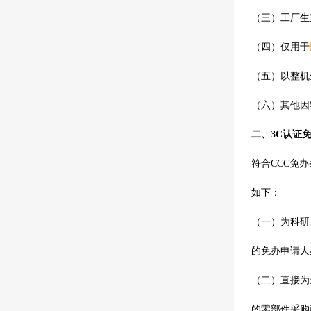
（三）工厂生
（四）仅用于
（五）以整机
（六）其他因
二、
3C认证
符合
CCC
免办
如下：
（一）为科研
的免办申请人
（二）直接为
的零部件采购