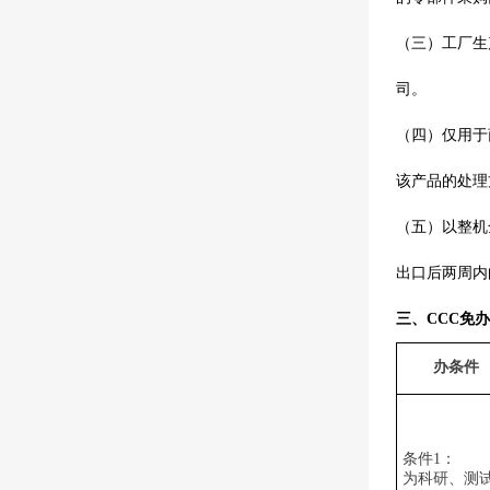
（三）工厂生
司。
（四）仅用于
该产品的处理
（五）以整机
出口后两周内
三、CCC免
办
条件
条件
1
：
为科研、测