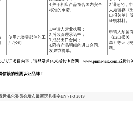
4.
关于相应产品符合国内安全
2.
退运的，申
标准的承诺。
人须留存《
口报关单》
证明材料。
1.
申请人营业执照；
申请人须留
2.
后续管理承诺书；
出
使用此类零部件的工
《出口报关
3.
成品出口合同；
口
厂
/
公司
单》等证明
4.
附有产品明细的进口合同、
料。
发票或提单。
3C认证项目内容，请登录普偌米斯检测官网：
www.pnms-test.com,
或
拨打
得信赖的检测认证品牌！
盟标准化委员会发布最新玩具指令EN 71-3 2019