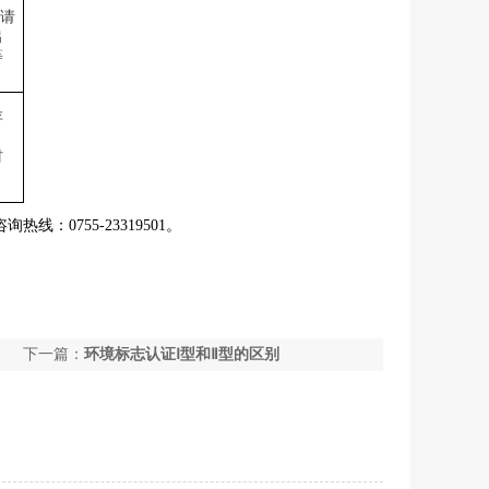
请
出
等
存
材
咨询热线：
0755-23319501
。
下一篇：
环境标志认证Ⅰ型和Ⅱ型的区别