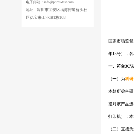
电子邮箱：info@pnms-test.com
深圳市宝安区福海街道桥头社
地址：
区亿宝来工业城
1
栋103
国家市场监督
年
13
号），各
一、符合
3C
（一）为
科研
本款所称科研
指对该产品进
打印机）；本
（二）直接为