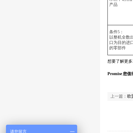
产品
条件
5
：
以整机全数
口为目的进
的零部件
想要了解更多
Promise
您值
上一篇：
欧
请您留言