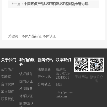
上一篇：
中国环保产品认证|环保认证Ⅰ型Ⅱ型|申请办理-
Promise
下一篇：
CQC颁发首批电池式工具自愿证书，电动
工具质检报告你做了吗？
关键词：环保产品认证 环保认证
关于我们
我们的服
新闻资讯
联系我们
务
公司简介
法规更新
联系电
话：0755-
认证服务
实验室
行业快讯
手机网站
微信公众
23319501
号
国内认证
合作伙伴
公司动态
邮箱：
检测服务
加入我们
info@pnms-
体系认证
test.com
联系我们
欧盟CE认