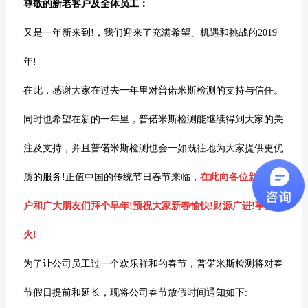
尊敬的新老客户及全体员工：
又是一年新来到!，我们迎来了充满希望、机遇和挑战的2019
年!
在此，感谢大家在过去一年里对普偌米斯检测的支持与信任。
同时也希望在新的一年里，
普偌米斯检测
能继续得到大家的关
注及支持，并且
普偌米斯检测
也会一如既往地为大家提供更优
质的服务!
正值中国的传统节日春节来临，
在此向各位新老客
户和广大朋友们拜个早年!预祝大家新春愉快!财源广进!事业红
火!
为了让公司员工过一个欢乐祥和的春节，
普偌米斯检测
将对春
节假日提前和延长，现将公司春节放假时间通知如下: