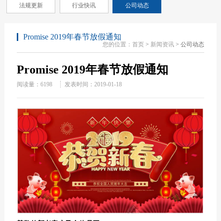
法规更新
行业快讯
公司动态
Promise 2019年春节放假通知
您的位置：
首页
>
新闻资讯
> 公司动态
Promise 2019年春节放假通知
阅读量：
6198
发表时间：2019-01-18