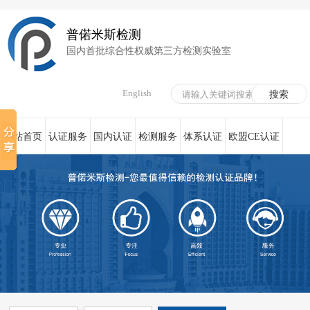
普偌米斯检测
国内首批综合性权威第三方检测实验室
English
网站首页
认证服务
国内认证
检测服务
体系认证
欧盟CE认证
荣誉资质
在线服务
新闻资讯
关于我们