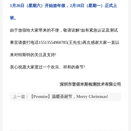
1月26日（星期六）开始放年假， 2月18日（星期一）正式上
班。
由于放假给大家带来的不便，敬请谅解!如有紧急认证及测试
事宜请拨打电话15513554960785(王先生)再次感谢大家一直以
来对特斯特的关注及支持!
衷心祝愿大家度过一个欢乐、祥和的春节!
深圳市普偌米斯检测技术有限公司
上一篇：
【Promise】温暖圣诞节，Merry Christmas!
下一篇：
Promise祝您2019年元宵节快乐！