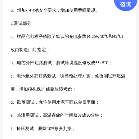
d
、增加小电池安全要求，增加使用吞咽量规。
2.
测试部分
a
、样品充电程序移除了默认的充电参数
℃和
℃
，
(4.25V, 10
45
)
改由制造厂商 指定；
b
、电芯外部短路测试，测试环境温度修改成
±
℃；
55
5
c
、电池组外部短路测试，调整预处理方案，修改测试环境温
度，增加模拟保护 线路故障考虑；
d
、跌落测试，允许使用水泥平面或金属平面；
e
、热滥用测试，高温存储的时间修改成
分钟；
30
f
、挤压测试，删除
形变判据；
10%