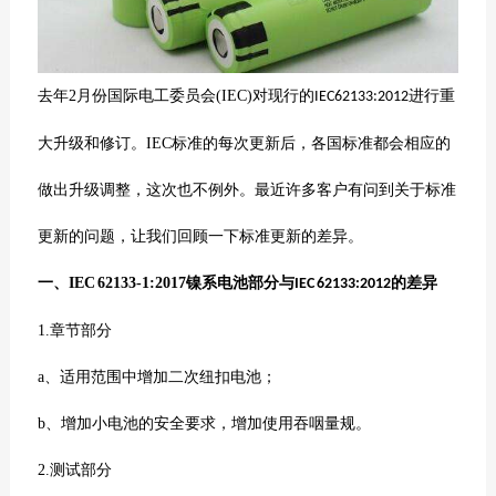
去年2
月份
国际电工委员会
(IEC)
对现行的
进行重
IEC62133:2012
大升级和修订。
IEC
标准的每次更新后，各国标准都会相应的
做出升级调整，这次也不例外。最近许多客户有问到关于标准
更新的问题，让我们回顾一下标准更新的差异。
一、
IEC 62133-1:2017
镍系电池部分与
的差异
IEC 62133:2012
1.
章节部分
a
、适用范围中增加二次纽扣电池；
b
、增加小电池的安全要求，增加使用吞咽量规。
2.
测试部分