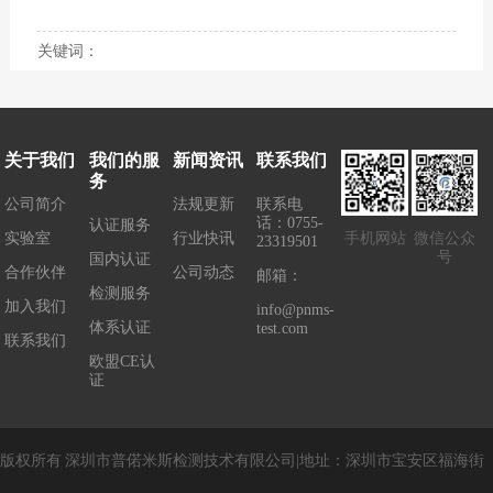
关键词：
关于我们
我们的服
新闻资讯
联系我们
务
公司简介
法规更新
联系电
话：0755-
认证服务
实验室
行业快讯
手机网站
微信公众
23319501
号
国内认证
合作伙伴
公司动态
邮箱：
检测服务
加入我们
info@pnms-
体系认证
test.com
联系我们
欧盟CE认
证
版权所有
深圳市普偌米斯检测技术有限公司
|
地址：
深圳市宝安区福海街