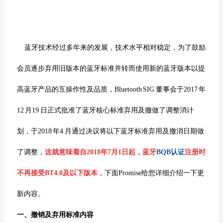
蓝牙技术经过多年来的发展，技术水平相对稳定，
为了鼓励
会员逐步弃用旧版本的蓝牙标准并转而使用新的蓝牙版本以提
高蓝牙产品的互操
作性及品质，
Bluetooth SIG
董事会于
2017
年
12
月
19
日正式批准了蓝牙核心标准弃用及撤
做了调整消计
划，
于
2018
年
4
月通过决议将以下蓝牙标准弃用及撤消日期做
了调整，
这就意味着
自
2018
年
7
月
1
日
起
，
蓝牙
BQB
认证
注册时
不再接受
BT4.0
及以下版本
，
下面Promise给您详细介绍一下更
新内容。
一、撤销及弃用标准内容