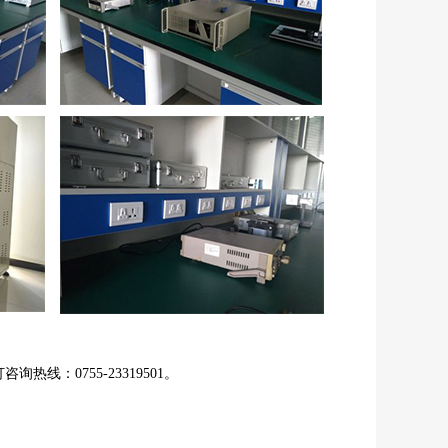
打咨询热线：
0755-23319501
。