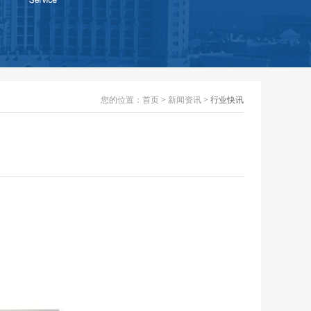
您的位置：
首页
>
新闻资讯
> 行业快讯