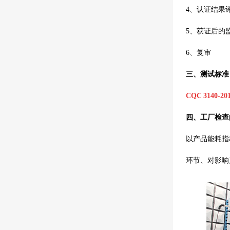
4、认证结果
5、获证后的
6、复审
三、测试标准
CQC 3140-20
四、
工厂检查
以产品能耗指
环节、对影响