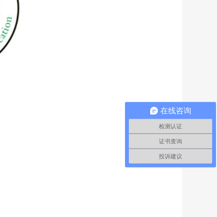
在线咨询
检测认证
证书查询
投诉建议