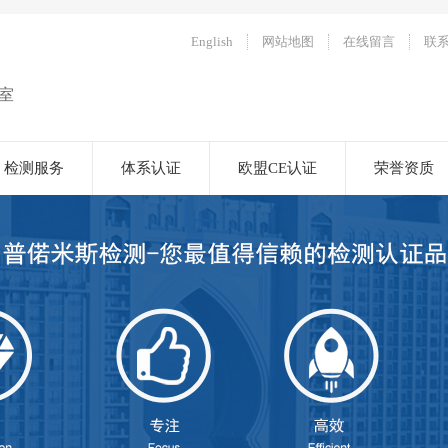
English
网站地图
在线留言
联
室
检测服务
体系认证
欧盟CE认证
荣誉资质