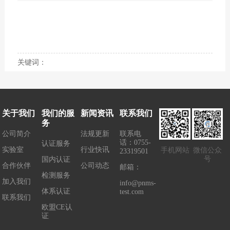
下一篇：
【更新】ECHA对6种潜在的SVHC物质展
开公众评议
关键词：
关于我们
我们的服
新闻资讯
联系我们
务
公司简介
法规更新
联系电
话：0755-
认证服务
实验室
行业快讯
手机网站
微信公众
23319501
号
国内认证
合作伙伴
公司动态
邮箱：
检测服务
加入我们
info@pnms-
体系认证
test.com
联系我们
欧盟CE认
证