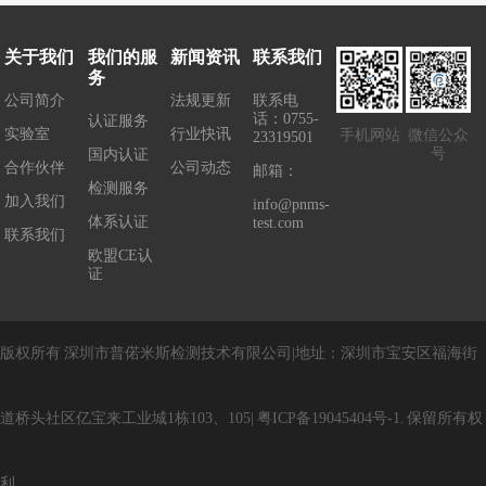
关于我们
我们的服
新闻资讯
联系我们
务
公司简介
法规更新
联系电
话：0755-
认证服务
实验室
行业快讯
手机网站
微信公众
23319501
号
国内认证
合作伙伴
公司动态
邮箱：
检测服务
加入我们
info@pnms-
体系认证
test.com
联系我们
欧盟CE认
证
版权所有
深圳市普偌米斯检测技术有限公司
|
地址：
深圳市宝安区福海街
道桥头社区亿宝来工业城1栋103、105
|
粤
ICP
备
19045404
号
-1
.
保留所有权
利
.