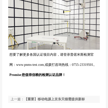
想要了解更多各国
认证
项目内容，请登录普偌米斯检测官
网：
www.pnms-test.com,
或
拨打咨询热线：
0755-23319501
。
Promise
您值得信赖的检测认证品牌！
上一篇：
【重要】移动电源上京东天猫需提供新标
GB/T35590质检报告！