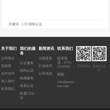
下一篇：
【新规】移动通信终端申请SRRC认证最新
样品要求解析
关键词：LTE强制认证
关于我们
我们的服
新闻资讯
联系我们
务
公司简介
法规更新
联系电
话：0755-
认证服务
实验室
行业快讯
手机网站
微信公众
23319501
号
国内认证
合作伙伴
公司动态
邮箱：
检测服务
加入我们
info@pnms-
体系认证
test.com
联系我们
欧盟CE认
证