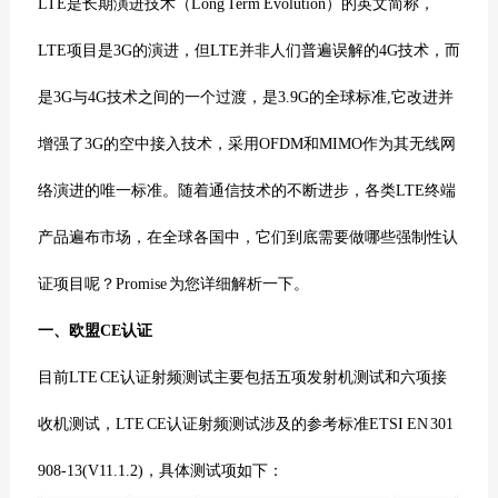
LTE
是
长期演进技术
（
Long Term Evolution
）的英文简称，
LTE项目是3G的演进，但LTE并非人们普遍误解的4G技术，而
是3G与4G技术之间的一个过渡，是3.9G的全球标准,它改进并
增强了3G的空中接入技术，采用OFDM和MIMO作为其无线网
络演进的唯一标准。随着通信技术的不断进步，各类LTE终端
产品遍布市场，在全球各国中，
它们到底需要做哪些
强制性认
证
项目呢？Promise 为您详细解析一下。
一、欧盟CE认证
目前LTE
CE认证
射频测试主要包括五项发射机测试和六项接
收机测试，LTE CE认证射频测试涉及的参考标准ETSI EN 301
908-13(V11.1.2)，具体测试项如下：