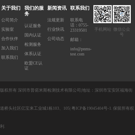
关于我们
我们的服
新闻资讯
联系我们
务
公司简介
法规更新
联系电
话：0755-
认证服务
实验室
行业快讯
手机网站
微信公众
23319501
号
国内认证
合作伙伴
公司动态
邮箱：
检测服务
加入我们
info@pnms-
体系认证
test.com
联系我们
欧盟CE认
证
版权所有
深圳市普偌米斯检测技术有限公司
|
地址：
深圳市宝安区福海街
道桥头社区亿宝来工业城1栋103、105
|
粤
ICP
备
19045404
号
-1
.
保留所有权
利
.