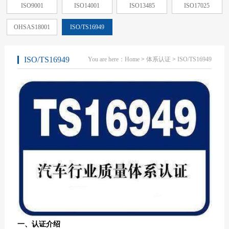
ISO9001
ISO14001
ISO13485
ISO17025
OHSAS18001
ISO/TS16949
ISO/TS16949
You are here：
Home
>
体系认证
>
ISO/TS16949
一、认证介绍