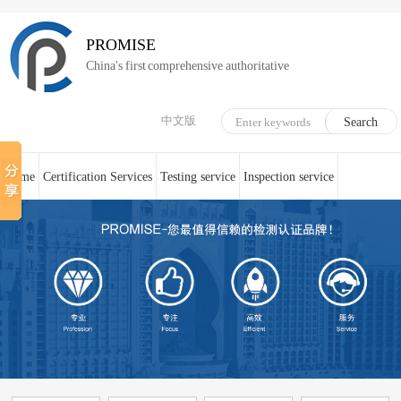
PROMISE
China's first comprehensive authoritative
中文版
Home
Certification Services
Testing service
Inspection service
System Certification
Medical device technical counseling
Online service
About us