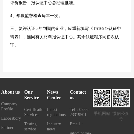
评价报告，报认证中心总经理批准。
4、年度监督检查每年一次。
三、复评认证 3年到期的企业，应重新填写《TS16949认证申
请表》，连同有关材料报认证中心。其余认证程序同初次认
证。
About us
Our
News
Contact
Service
Center
us
Company
Profile
Certification
Latest
Tel：0755-
手机网站
微信公众
Services
regulations
23319501
Laborabory
号
Testing
Industry
Email：
Partner
service
news
info@pnms-