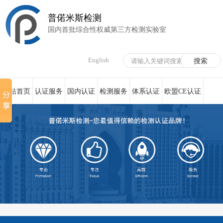
普偌米斯检测
国内首批综合性权威第三方检测实验室
English
网站首页
认证服务
国内认证
检测服务
体系认证
欧盟CE认证
荣誉资质
在线服务
新闻资讯
关于我们