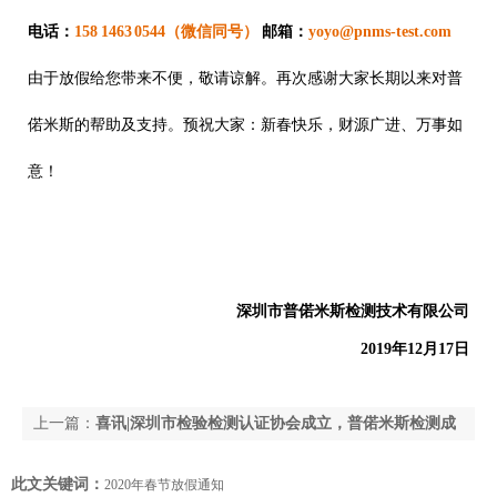
电话：
158 1463 0544（微信同号）
邮箱：
yoyo@pnms-test.com
由于放假给您带来不便，敬请谅解。再次感谢大家长期以来对普
偌米斯的帮助及支持。预祝
大家：新春快乐，财源广进、万事如
意！
深圳市普偌米斯检测技术有限公司
2019年12月17日
上一篇：
喜讯|深圳市检验检测认证协会成立，普偌米斯检测成
为首批会员单位
此文关键词：
2020年春节放假通知
下一篇：
PROMISE | 冬至大如年，人间小团圆