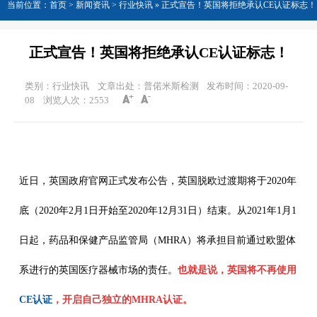
当前位置：
首页
>
新闻资讯
> 行业快讯 »
正式宣告！英国将拒绝承认CE认证标志！
正式宣告！英国将拒绝承认CE认证标志！
类别：行业快讯
文章出处：普偌米斯检测
发布时间：2020-09-
08
浏览人次：
2553
近日，英国政府官网正式发布公告，英国脱欧过渡期将于2020年
底（2020年2月1日开始至2020年12月31日）结束。从2021年1月1
日起，药品和保健产品监管局（MHRA）将承担目前通过欧盟体
系进行的英国医疗器械市场的责任。
也就是说，英国将不再使用
CE认证
，开启自己独立的MHRA认证。