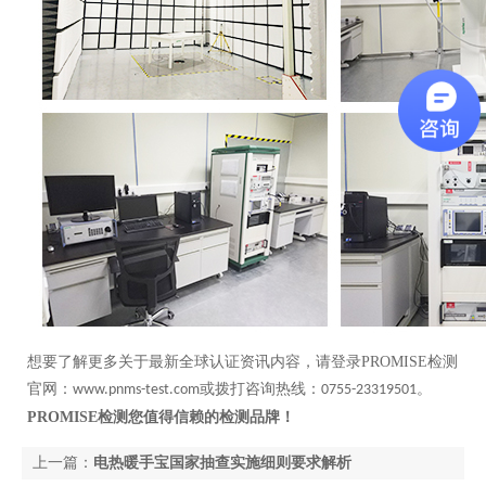
想要了解更多关于最新全球认证资讯内容，请登录
PROMISE
检测
官网：
或拨打咨询热线：
。
www.pnms-test.com
0755-23319501
PROMISE
检测您值得信赖的检测品牌！
上一篇：
电热暖手宝国家抽查实施细则要求解析