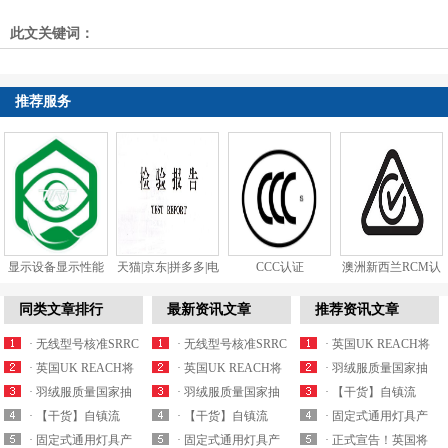
下一篇：
固定式通用灯具产品质量国抽要求解析
此文关键词：
推荐服务
显示设备显示性能
天猫|京东|拼多多|电
CCC认证
澳洲新西兰RCM认
和视觉健...
商质检...
证
同类文章排行
最新资讯文章
推荐资讯文章
· 无线型号核准SRRC
· 无线型号核准SRRC
· 英国UK REACH将
认证最新产品...
· 英国UK REACH将
认证最新产品...
· 英国UK REACH将
于2021年实施...
· 羽绒服质量国家抽
于2021年实施...
· 羽绒服质量国家抽
于2021年实施...
· 羽绒服质量国家抽
查细则内容解析
· 【干货】自镇流
查细则内容解析
· 【干货】自镇流
查细则内容解析
· 【干货】自镇流
LED灯产品国家监...
· 固定式通用灯具产
LED灯产品国家监...
· 固定式通用灯具产
LED灯产品国家监...
· 固定式通用灯具产
品质量国抽要求解...
· 正式宣告！英国将