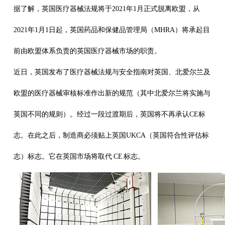
据了解，英国医疗器械法规将于2021年1月正式脱离欧盟，从
2021年1月1日起，英国药品和保健品管理局（MHRA）将承起目
前由欧盟体系负责的英国医疗器械市场的职责。
近日，英国发布了医疗器械法规与安全指南对英国、北爱尔兰及
欧盟的医疗器械审核标准作出新的规范（其中北爱尔兰将实施与
英国不同的规则）。经过一段过渡期后，英国将不再承认CE标
志。在此之后，制造商必须贴上英国UKCA（英国符合性评估标
志）标志。它在英国市场将取代 CE 标志。