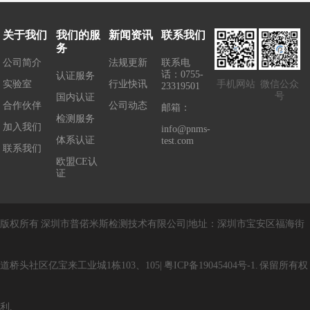
关于我们
我们的服
新闻资讯
联系我们
务
公司简介
法规更新
联系电
话：0755-
认证服务
实验室
行业快讯
手机网站
微信公众
23319501
号
国内认证
合作伙伴
公司动态
邮箱：
检测服务
加入我们
info@pnms-
体系认证
test.com
联系我们
欧盟CE认
证
版权所有
深圳市普偌米斯检测技术有限公司
|
地址：
深圳市宝安区福海街
道桥头社区亿宝来工业城1栋103、105
|
粤
ICP
备
19045404
号
-1
.
保留所有权
利
.