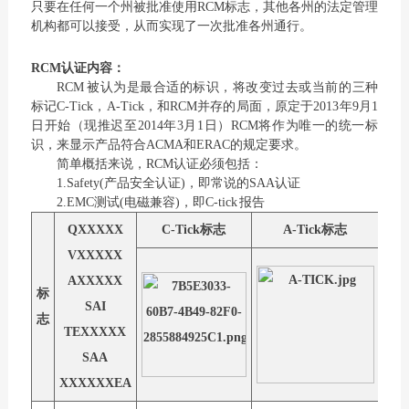
只要在任何一个州被批准使用RCM标志，其他各州的法定管理
机构都可以接受，从而实现了一次批准各州通行。
RCM认证内容：
RCM 被认为是最合适的标识，将改变过去或当前的三种
标记C-Tick，A-Tick，和RCM并存的局面，原定于2013年9月1
日开始（现推迟至2014年3月1日）RCM将作为唯一的统一标
识，来显示产品符合ACMA和ERAC的规定要求。
简单概括来说，RCM认证必须包括：
1.Safety(产品安全认证)，即常说的SAA认证
2.EMC测试(电磁兼容)，即C-tick 报告
QXXXXX
C-Tick标志
A-Tick标志
G
VXXXXX
AXXXXX
标
SAI
志
TEXXXXX
SAA
XXXXXXEA