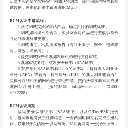
定能力和声望的实验室，例如沃特测试，提供保险的报告和测
试数据，再由他们来申请澳洲RCM认证。
RCM认证 申请流程：
1.沃特测试实验室评估产品，确定执行的测试标准；
2.测试如出现不符合项，实验室会对产品进行整改以符合
并达到澳洲标准要求；
3.测试通过，出具测试报告（有且不限于：安全，电磁兼
容，能效，通讯等）；
4.提交测试报告至澳洲发证机构进行文件审核；
5.澳洲审核通过，核发安全证书（SAA证书）；
6.客户拿到SAA证书和C-tick的证书后，持有澳大利亚企
业号（ABN）或新西兰税务局号（IRD）的澳大利亚或新西兰
实体可以到相关的网站进行登记申请。交由沃特实验室完成澳
洲网站注册工作。（沃特邮箱：info@waltek.com.cn 或400-
820-2288）
RCM认证周期：
取得安全认证证书（SAA证书）以及C-Tick/EMC报告
后，连同当地有效责任商信息，一至两周时间左右完成注册动
作，获取N开头的唯一识别号码。然后再将每一份报告上传，