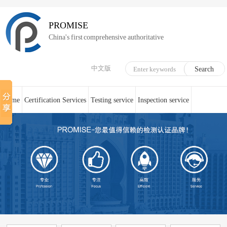
PROMISE
China's first comprehensive authoritative
中文版
Home
Certification Services
Testing service
Inspection service
System Certification
Medical device technical counseling
Online service
About us