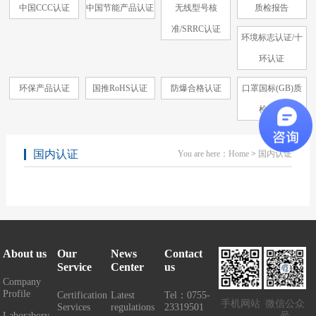
中国CCC认证
中国节能产品认证
无线型号核
质检报告
准/SRRC认证
环境标志认证/十
环认证
环保产品认证
国推RoHS认证
防爆合格认证
口罩国标(GB)质
检报告
国内认证
You are here：
Home
>
国内认证
About us
Our
News
Contact
Service
Center
us
Company
Profile
Certification
Latest
Tel：0755-
手机网站
微信公众
Services
regulations
23319501
Laborabory
号