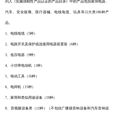
列入《实施强制性产品认证的产品目录》中的产品包括家用电器、
汽车、安全玻璃、医疗器械、电线电缆、玩具等22大类
186种产
品。
1、
电线电缆
（5种）
2、电路开关及保护或连接用电器装置
装
（6种）
3、低压电器
（9种）
4、小功率电动机
（1种）
5、电动
工具（16种
）
6、电焊机
（15种）
7、家用和类似用途
设备（19种）
8、音视频
设备类（12种）（不包括广播级音响设备和汽车音响设