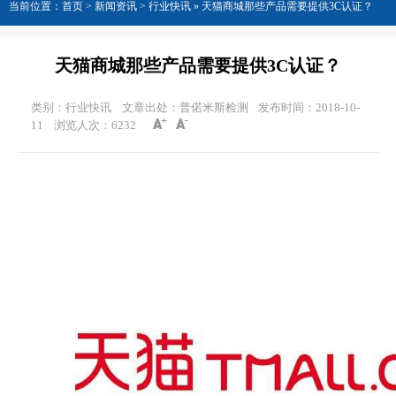
当前位置：
首页
>
新闻资讯
> 行业快讯 »
天猫商城那些产品需要提供3C认证？
天猫商城那些产品需要提供3C认证？
类别：行业快讯
文章出处：普偌米斯检测
发布时间：2018-10-
11
浏览人次：
6232