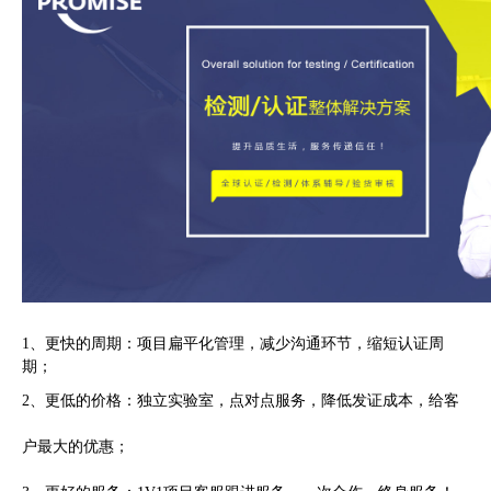
1、
更快的周期：项目扁平化管理，减少沟通环节，缩短认证周
期；
2、
更低的价格：独立实验室，点对点服务，降低发证成本，给客
户最大的优惠；