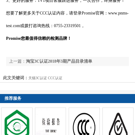
3、
更好的服务：1V1项目客服跟进服
务，一次合作，终身服务！
想要了解更多关于CCC认证内容，请登录Promise官网：www.pnms-
test.com或拨打咨询热线：0755-23319501，
Promise
您最值得信赖的检测品牌
！
上一篇：
淘宝3C认证2018年3期产品目录清单
下一篇：
【欧盟】RoHS与Reach认证有什么区别？
此文关键词：
天猫3C认证 CCC认证
推荐服务