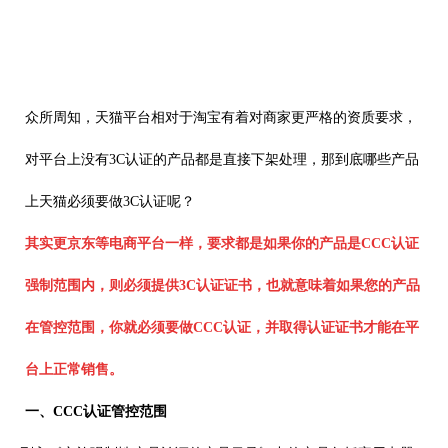
众所周知，天猫平台相对于淘宝有着对商家更严格的资质要求，
对平台上没有
3
C认证
的产品都是直接下架处理，那到底哪些产品
上天猫必须要做3C认证呢？
其实更京东等电商平台一样，
要求都是如果你的产品是CCC认证
强制范围内，则必须提供3C认证证书，也就意味着如果您的产品
在管控范围，你就必须要做CCC认证，并取得认证证书才
能在平
台上正常销售。
一、CCC认证管控范围