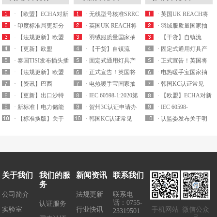
· 【欧盟】ECHA对新
· 无线型号核准SRRC
· 英国UK REACH将
一批潜在的S...
· 印度标准局更新分
认证最新产品...
· 英国UK REACH将
于2021年实施...
· 羽绒服质量国家抽
体式空调ISI认证...
· 【法规更新】欧盟
于2021年实施...
· 羽绒服质量国家抽
查细则内容解析
· 【干货】自镇流
委员会发布RoHS...
· 【更新】欧盟
查细则内容解析
· 【干货】自镇流
LED灯产品国家监...
· 固定式通用灯具产
REACH附录XVII...
· 泰国TISI发布插头插
LED灯产品国家监...
· 固定式通用灯具产
品质量国抽要求解...
· 正式宣告！英国将
座和电源组件...
· 【法规更新】欧盟
品质量国抽要求解...
· 正式宣告！英国将
拒绝承认CE认证...
· 电热暖手宝国家抽
EN 14350:2020 ...
· 【资讯】巴西
拒绝承认CE认证...
· 电热暖手宝国家抽
查实施细则要求解...
· 韩国KC认证常见
ANATEL发布5G认...
· 【更新】出口沙特
查实施细则要求解...
· IEC 60598-1:2020第
EMC电磁兼容标...
· 【欧盟】ECHA对新
的插头插座及排插...
· 新标准丨电力储能
九版已于2020...
· 贺州3C认证申请办
一批潜在的S...
· IEC 60598-
锂电池安全标准IE...
· 【标准换版】关于
理机构
· 韩国KC认证常见
1:20202020年8月17号
· 认监委发布关于明
发布童车、玩具强...
EMC电磁兼容标...
正...
确5G移动用户终端...
关于我们
我们的服
新闻资讯
联系我们
务
公司简介
法规更新
联系电
话：0755-
认证服务
实验室
行业快讯
手机网站
微信公众
23319501