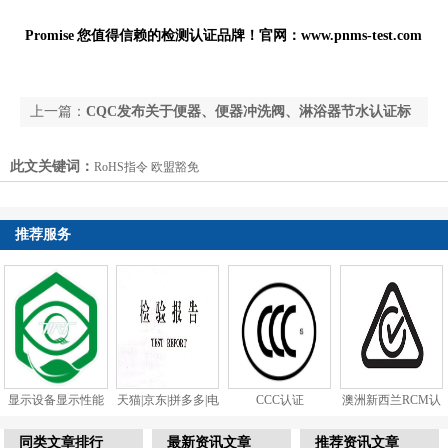
Promise
您值得信赖的检测认证品牌！官网：
www.pnms-test.com
上一篇：
CQC发布关于便器、便器冲洗阀、淋浴器节水认证标
准换版及证书转换的通知
此文关键词：
RoHS指令 欧盟豁免
下一篇：
【重要消息】欧盟RoHS 2.0将强制实施，
2019年7月22日正式生效！
推荐服务
显示设备显示性能
天猫|京东|拼多多|电
CCC认证
澳洲新西兰RCM认
和视觉健...
商质检...
证
同类文章排行
最新资讯文章
推荐资讯文章