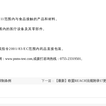
10/2011范围内与食品接触的产品和材料。
9/EC范围内的医疗设备及其零部件。
EC或指令2001/83/EC范围内药品直接包装。
网：
www.pnms-test.com,
或
拨打咨询热线：
0755-23319501
。
P限制条例
下一篇：
【最新】欧盟REACH法规附录17
的管控要求