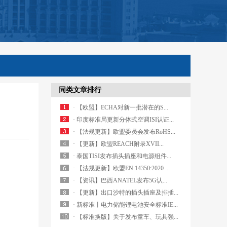
同类文章排行
· 【欧盟】ECHA对新一批潜在的S...
· 印度标准局更新分体式空调ISI认证...
· 【法规更新】欧盟委员会发布RoHS...
· 【更新】欧盟REACH附录XVII...
· 泰国TISI发布插头插座和电源组件...
· 【法规更新】欧盟EN 14350:2020 ...
· 【资讯】巴西ANATEL发布5G认...
· 【更新】出口沙特的插头插座及排插...
· 新标准丨电力储能锂电池安全标准IE...
· 【标准换版】关于发布童车、玩具强...