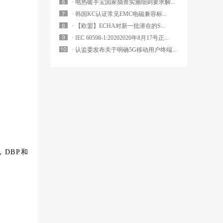
· 电热暖手宝国家抽查实施细则要求解...
· 韩国KC认证常见EMC电磁兼容标...
· 【欧盟】ECHA对新一批潜在的S...
· IEC 60598-1:20202020年8月17号正...
· 认监委发布关于明确5G移动用户终端...
，DBP和