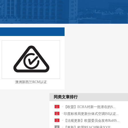
澳洲新西兰RCM认证
同类文章排行
· 【欧盟】ECHA对新一批潜在的S...
· 印度标准局更新分体式空调ISI认证...
· 【法规更新】欧盟委员会发布RoHS...
· 【更新】欧盟REACH附录XVII...