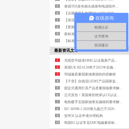
· 泰国TISI发布插头插座和电源组件...
· 【法规更新】欧盟EN 14350:2020 ...
在线咨询
· 【资讯】巴西ANATEL发布5G认...
· 【更新】出口沙特的插头插座及排插...
检测认证
· 新标准丨电力储能锂电池安全标准IE...
证书查询
· 【标准换版】关于发布童车、玩具强...
投诉建议
最新资讯文章
· 无线型号核准SRRC认证最新产品...
· 英国UK REACH将于2021年实施...
· 羽绒服质量国家抽查细则内容解析
· 【干货】自镇流LED灯产品国家监...
· 固定式通用灯具产品质量国抽要求解...
· 正式宣告！英国将拒绝承认CE认证...
· 电热暖手宝国家抽查实施细则要求解...
· IEC 60598-1:2020第九版已于2020...
· 贺州3C认证申请办理机构
· 韩国KC认证常见EMC电磁兼容标...