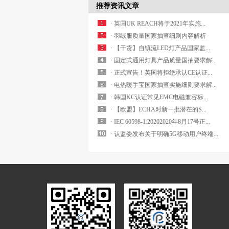
推荐资讯文章
· 英国UK REACH将于2021年实施...
· 羽绒服质量国家抽查细则内容解析
· 【干货】自镇流LED灯产品国家监...
· 固定式通用灯具产品质量国抽要求解...
· 正式宣告！英国将拒绝承认CE认证...
· 电热暖手宝国家抽查实施细则要求解...
· 韩国KC认证常见EMC电磁兼容标...
· 【欧盟】ECHA对新一批潜在的S...
· IEC 60598-1:20202020年8月17号正...
· 认监委发布关于明确5G移动用户终端...