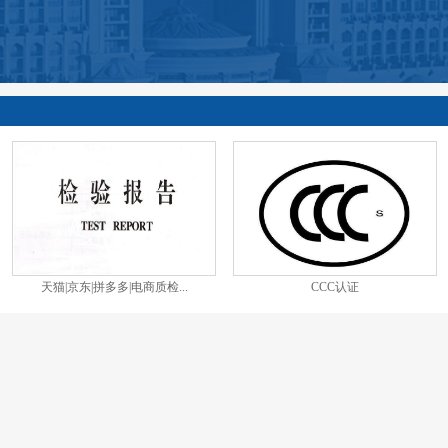
天猫|京东|拼多多|电商质检...
CCC认证