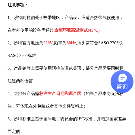
注意事项：
1
、
沙特阿拉伯处于热带地区，产品设计应适合热带气候使用，
在室外使用的设备需通过
热带环境高温测试
(45°C)
2
、
沙特官方电压为
220V
,频率为
60Hz
,
插头需符合
SASO 2203
或
SASO 2204
标准
3
、
产品铭牌上需要使用阿拉伯语或英语，部分产品需要同时标
注这两种语言
4
、
大部分产品需
标注生产日期和原产国
（如果产品本身无法标
注，可体现在外包装或者其他文件资料上）
5、
沙特标准是基于国际电工委员会的IEC标准，并增加国家差异
而定的。