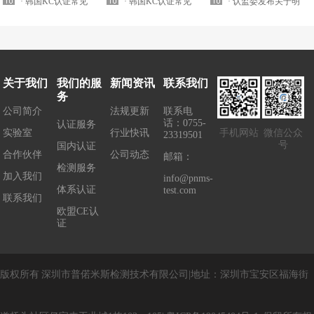
理机构
· 韩国KC认证常见
理机构
· 韩国KC认证常见
1:20202020年8月17号
· 认监委发布关于明
EMC电磁兼容标...
EMC电磁兼容标...
正...
确5G移动用户终端...
关于我们
我们的服
新闻资讯
联系我们
务
公司简介
法规更新
联系电
话：0755-
认证服务
实验室
行业快讯
手机网站
微信公众
23319501
号
国内认证
合作伙伴
公司动态
邮箱：
检测服务
加入我们
info@pnms-
体系认证
test.com
联系我们
欧盟CE认
证
版权所有
深圳市普偌米斯检测技术有限公司
|
地址：
深圳市宝安区福海街