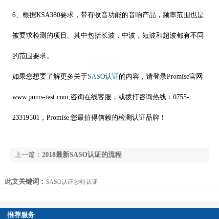
6、
根据KSA380要求，带有收音功能的音响产品，频率范围也是
被要求检测的项目。其中包括长波，中波，短波和超波都有不同
的范围要求。
如果您想要了解更多关于
SASO认证
的内容，请登录Promise官网
www.pnms-test.com,咨询在线客服，或拨打咨询热线：
0755-
23319501，Promise 您最值得信赖的检测认证品牌！
上一篇：
2018最新SASO认证的流程
下一篇：
【重要】10-12月份CCC认证中心将进行飞
此文关键词：
SASO认证|沙特认证
行检查！你做好准备了吗？
推荐服务