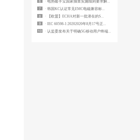
· 电热暖手宝国家抽查实施细则要求解...
· 韩国KC认证常见EMC电磁兼容标...
· 【欧盟】ECHA对新一批潜在的S...
· IEC 60598-1:20202020年8月17号正...
· 认监委发布关于明确5G移动用户终端...