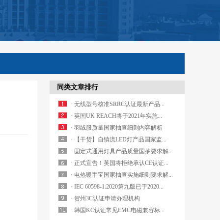
同类文章排行
· 无线型号核准SRRC认证最新产品...
· 英国UK REACH将于2021年实施...
· 羽绒服质量国家抽查细则内容解析
· 【干货】自镇流LED灯产品国家监...
· 固定式通用灯具产品质量国抽要求解...
· 正式宣告！英国将拒绝承认CE认证...
· 电热暖手宝国家抽查实施细则要求解...
· IEC 60598-1:2020第九版已于2020...
· 贺州3C认证申请办理机构
· 韩国KC认证常见EMC电磁兼容标...