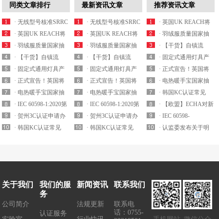
同类文章排行
最新资讯文章
推荐资讯文章
· 无线型号核准SRRC
· 无线型号核准SRRC
· 英国UK REACH将
认证最新产品...
· 英国UK REACH将
认证最新产品...
· 英国UK REACH将
于2021年实施...
· 羽绒服质量国家抽
于2021年实施...
· 羽绒服质量国家抽
于2021年实施...
· 羽绒服质量国家抽
查细则内容解析
· 【干货】自镇流
查细则内容解析
· 【干货】自镇流
查细则内容解析
· 【干货】自镇流
LED灯产品国家监...
· 固定式通用灯具产
LED灯产品国家监...
· 固定式通用灯具产
LED灯产品国家监...
· 固定式通用灯具产
品质量国抽要求解...
· 正式宣告！英国将
品质量国抽要求解...
· 正式宣告！英国将
品质量国抽要求解...
· 正式宣告！英国将
拒绝承认CE认证...
· 电热暖手宝国家抽
拒绝承认CE认证...
· 电热暖手宝国家抽
拒绝承认CE认证...
· 电热暖手宝国家抽
查实施细则要求解...
· 韩国KC认证常见
查实施细则要求解...
· IEC 60598-1:2020第
查实施细则要求解...
· IEC 60598-1:2020第
EMC电磁兼容标...
· 【欧盟】ECHA对新
九版已于2020...
· 贺州3C认证申请办
九版已于2020...
· 贺州3C认证申请办
一批潜在的S...
· IEC 60598-
理机构
· 韩国KC认证常见
理机构
· 韩国KC认证常见
1:20202020年8月17号
· 认监委发布关于明
EMC电磁兼容标...
EMC电磁兼容标...
正...
确5G移动用户终端...
关于我们
我们的服
新闻资讯
联系我们
务
公司简介
法规更新
联系电
话：0755-
认证服务