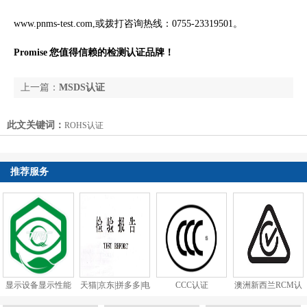
www.pnms-test.com,
或
拨打咨询热线：
0755-23319501
。
Promise
您值得信赖的检测认证品牌！
上一篇：
MSDS认证
下一篇：
鞋类产品做质检报告需要测试哪些项目？
此文关键词：
ROHS认证
推荐服务
显示设备显示性能
天猫|京东|拼多多|电
CCC认证
澳洲新西兰RCM认
和视觉健...
商质检...
证