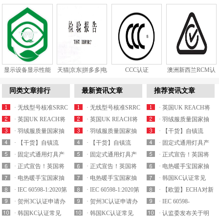
显示设备显示性能
天猫|京东|拼多多|电
CCC认证
澳洲新西兰RCM认
和视觉健...
商质检...
证
同类文章排行
最新资讯文章
推荐资讯文章
· 无线型号核准SRRC
· 无线型号核准SRRC
· 英国UK REACH将
认证最新产品...
· 英国UK REACH将
认证最新产品...
· 英国UK REACH将
于2021年实施...
· 羽绒服质量国家抽
于2021年实施...
· 羽绒服质量国家抽
于2021年实施...
· 羽绒服质量国家抽
查细则内容解析
· 【干货】自镇流
查细则内容解析
· 【干货】自镇流
查细则内容解析
· 【干货】自镇流
LED灯产品国家监...
· 固定式通用灯具产
LED灯产品国家监...
· 固定式通用灯具产
LED灯产品国家监...
· 固定式通用灯具产
品质量国抽要求解...
· 正式宣告！英国将
品质量国抽要求解...
· 正式宣告！英国将
品质量国抽要求解...
· 正式宣告！英国将
拒绝承认CE认证...
· 电热暖手宝国家抽
拒绝承认CE认证...
· 电热暖手宝国家抽
拒绝承认CE认证...
· 电热暖手宝国家抽
查实施细则要求解...
· 韩国KC认证常见
查实施细则要求解...
· IEC 60598-1:2020第
查实施细则要求解...
· IEC 60598-1:2020第
EMC电磁兼容标...
· 【欧盟】ECHA对新
九版已于2020...
· 贺州3C认证申请办
九版已于2020...
· 贺州3C认证申请办
一批潜在的S...
· IEC 60598-
理机构
· 韩国KC认证常见
理机构
· 韩国KC认证常见
1:20202020年8月17号
· 认监委发布关于明