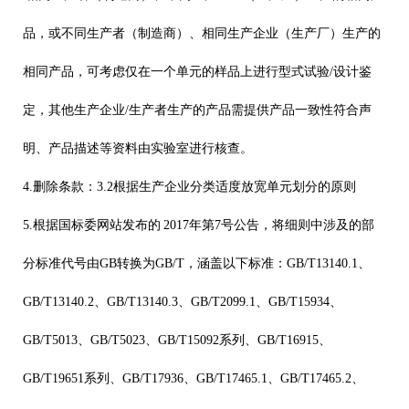
品，或不同生产者（制造商）、相同生产企业（生产厂）生产的
相同产品，可考虑仅在一个单元的样品上进行型式试验
/
设计鉴
定，其他生产企业
/
生产者生产的产品需提供产品一致性符合声
明、产品描述等资料由实验室进行核查。
4.
删除条款：
3.2
根据生产企业分类适度放宽单元划分的原则
5.
根据国标委网站发布的
2017
年第
7
号公告，将细则中涉及的部
分标准代号由
GB
转换为
GB/T
，涵盖以下标准：
GB/T13140.1
、
GB/T13140.2
、
GB/T13140.3
、
GB/T2099.1
、
GB/T15934
、
GB/T5013
、
GB/T5023
、
GB/T15092
系列、
GB/T16915
、
GB/T19651
系列、
GB/T17936
、
GB/T17465.1
、
GB/T17465.2
、