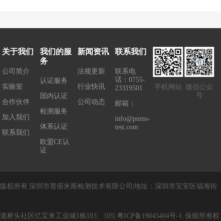
EMC电磁兼容标...
EMC电磁兼容标...
正...
确5G移动用户终端...
关于我们
我们的服
新闻资讯
联系我们
务
公司简介
法规更新
联系电
话：0755-
认证服务
实验室
行业快讯
手机网站
微信公众
23319501
号
国内认证
合作伙伴
公司动态
邮箱：
检测服务
加入我们
info@pnms-
体系认证
test.com
联系我们
欧盟CE认
证
版权所有
深圳市普偌米斯检测技术有限公司
|
地址：
深圳市宝安区福海街
道桥头社区亿宝来工业城1栋103、105
|
粤
ICP
备
19045404
号
-1
.
保留所有权