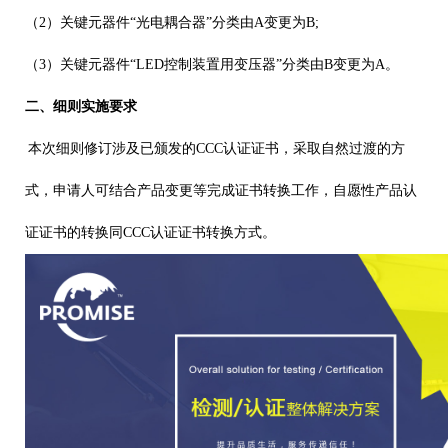
（
2
）关键元器件“光电耦合器”分类由
A
变更为
B;
（
3
）关键元器件“
LED
控制装置用变压器”分类由
B
变更为
A
。
二、细则实施要求
本次细则修订涉及已颁发的
CCC
认证证书，采取自然过渡的方
式，申请人可结合产品变更等完成证书转换工作
，
自愿性产品认
证证书的转换同
CCC
认证证书转换方式。