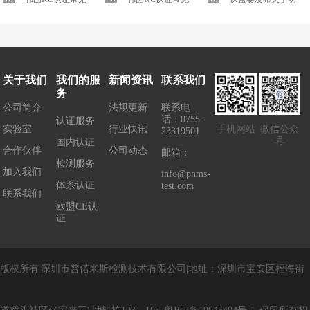
EMC电磁兼容标...
EMC电磁兼容标...
正...
确5G移动用户终端...
关于我们
我们的服
新闻资讯
联系我们
务
公司简介
法规更新
联系电
话：0755-
认证服务
实验室
行业快讯
手机网站
微信公众
23319501
号
国内认证
合作伙伴
公司动态
邮箱：
检测服务
加入我们
info@pnms-
体系认证
test.com
联系我们
欧盟CE认
证
版权所有
深圳市普偌米斯检测技术有限公司
|
地址：
深圳市宝安区福海街