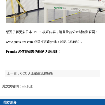
想要了解更多日本TELEC认证内容，请登录普偌米斯检测官网：
www.pnms-test.com,
或
拨打咨询热线：
0755-23319501
。
Promise
您值得信赖的检测认证品牌！
上一篇：
CCC认证派生流程解析
下一篇：
苹果MFi发布最新测试规范，全面开放
此文关键词：
telec认证
USB-C to Lightning授权
推荐服务