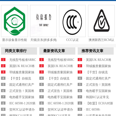
显示设备显示性能
天猫|京东|拼多多|电
CCC认证
澳洲新西兰RCM认
和视觉健...
商质检...
证
同类文章排行
最新资讯文章
推荐资讯文章
· 无线型号核准SRRC
· 无线型号核准SRRC
· 英国UK REACH将
认证最新产品...
· 英国UK REACH将
认证最新产品...
· 英国UK REACH将
于2021年实施...
· 羽绒服质量国家抽
于2021年实施...
· 羽绒服质量国家抽
于2021年实施...
· 羽绒服质量国家抽
查细则内容解析
· 【干货】自镇流
查细则内容解析
· 【干货】自镇流
查细则内容解析
· 【干货】自镇流
LED灯产品国家监...
· 固定式通用灯具产
LED灯产品国家监...
· 固定式通用灯具产
LED灯产品国家监...
· 固定式通用灯具产
品质量国抽要求解...
· 正式宣告！英国将
品质量国抽要求解...
· 正式宣告！英国将
品质量国抽要求解...
· 正式宣告！英国将
拒绝承认CE认证...
· 电热暖手宝国家抽
拒绝承认CE认证...
· 电热暖手宝国家抽
拒绝承认CE认证...
· 电热暖手宝国家抽
查实施细则要求解...
· 韩国KC认证常见
查实施细则要求解...
· IEC 60598-1:2020第
查实施细则要求解...
· IEC 60598-1:2020第
EMC电磁兼容标...
· 【欧盟】ECHA对新
九版已于2020...
· 贺州3C认证申请办
九版已于2020...
· 贺州3C认证申请办
一批潜在的S...
· IEC 60598-
理机构
· 韩国KC认证常见
理机构
· 韩国KC认证常见
1:20202020年8月17号
· 认监委发布关于明