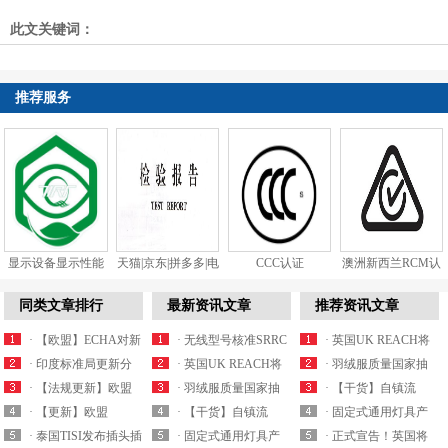
下一篇：
【更新】ECHA对6种潜在的SVHC物质展
此文关键词：
开公众评议
推荐服务
显示设备显示性能
天猫|京东|拼多多|电
CCC认证
澳洲新西兰RCM认
和视觉健...
商质检...
证
同类文章排行
最新资讯文章
推荐资讯文章
· 【欧盟】ECHA对新
· 无线型号核准SRRC
· 英国UK REACH将
一批潜在的S...
· 印度标准局更新分
认证最新产品...
· 英国UK REACH将
于2021年实施...
· 羽绒服质量国家抽
体式空调ISI认证...
· 【法规更新】欧盟
于2021年实施...
· 羽绒服质量国家抽
查细则内容解析
· 【干货】自镇流
委员会发布RoHS...
· 【更新】欧盟
查细则内容解析
· 【干货】自镇流
LED灯产品国家监...
· 固定式通用灯具产
REACH附录XVII...
· 泰国TISI发布插头插
LED灯产品国家监...
· 固定式通用灯具产
品质量国抽要求解...
· 正式宣告！英国将