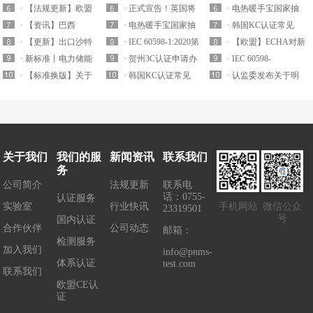
座和电源组件...
· 【法规更新】欧盟
品质量国抽要求解...
· 正式宣告！英国将
拒绝承认CE认证...
· 电热暖手宝国家抽
EN 14350:2020 ...
· 【资讯】巴西
拒绝承认CE认证...
· 电热暖手宝国家抽
查实施细则要求解...
· 韩国KC认证常见
ANATEL发布5G认...
· 【更新】出口沙特
查实施细则要求解...
· IEC 60598-1:2020第
EMC电磁兼容标...
· 【欧盟】ECHA对新
的插头插座及排插...
· 新标准丨电力储能
九版已于2020...
· 贺州3C认证申请办
一批潜在的S...
· IEC 60598-
锂电池安全标准IE...
· 【标准换版】关于
理机构
· 韩国KC认证常见
1:20202020年8月17号
· 认监委发布关于明
发布童车、玩具强...
EMC电磁兼容标...
正...
确5G移动用户终端...
关于我们
我们的服
新闻资讯
联系我们
务
公司简介
法规更新
联系电
话：0755-
认证服务
实验室
行业快讯
手机网站
微信公众
23319501
号
国内认证
合作伙伴
公司动态
邮箱：
检测服务
加入我们
info@pnms-
体系认证
test.com
联系我们
欧盟CE认
证