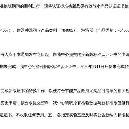
准换版期间的顺利进行，现将认证标准换版及原有效节水产品认证证书换
07）、便器冲洗阀（产品类别：704005）、淋浴器（产品类别：70400
持有人应于本通知发布之日起，向我中心提交转换新版标准认证证书的申
期未完成，我中心将暂停旧版标准认证证书。2020年9月1日后仍未完成
1日前完成新版证书的转换工作，以便符合节能产品政府采购品目清单的相关
交变更申请，按要求提交资料，我中心调取原有检验数据与新标准限值进
证证书、不收取任何费用。五、 各指定实验室应及时将公告新纳入标准