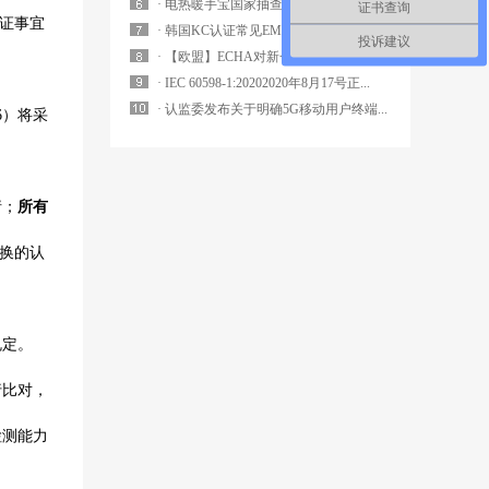
· 电热暖手宝国家抽查实施细则要求解...
证书查询
证事宜
· 韩国KC认证常见EMC电磁兼容标...
投诉建议
· 【欧盟】ECHA对新一批潜在的S...
· IEC 60598-1:20202020年8月17号正...
· 认监委发布关于明确5G移动用户终端...
6）将采
请；
所有
转换的认
规定。
行比对，
检测能力