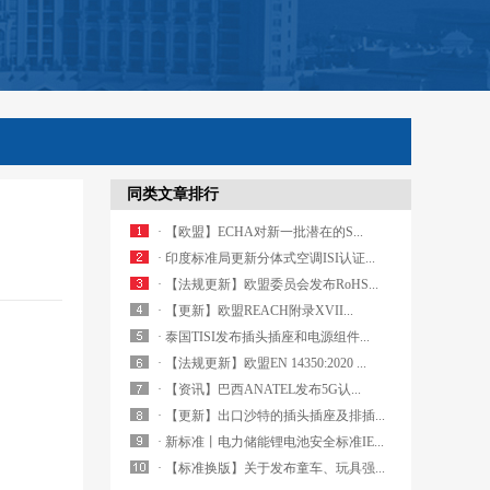
同类文章排行
· 【欧盟】ECHA对新一批潜在的S...
· 印度标准局更新分体式空调ISI认证...
· 【法规更新】欧盟委员会发布RoHS...
· 【更新】欧盟REACH附录XVII...
· 泰国TISI发布插头插座和电源组件...
· 【法规更新】欧盟EN 14350:2020 ...
· 【资讯】巴西ANATEL发布5G认...
· 【更新】出口沙特的插头插座及排插...
· 新标准丨电力储能锂电池安全标准IE...
· 【标准换版】关于发布童车、玩具强...