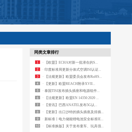
同类文章排行
· 【欧盟】ECHA对新一批潜在的S...
· 印度标准局更新分体式空调ISI认证...
· 【法规更新】欧盟委员会发布RoHS...
· 【更新】欧盟REACH附录XVII...
· 泰国TISI发布插头插座和电源组件...
· 【法规更新】欧盟EN 14350:2020 ...
· 【资讯】巴西ANATEL发布5G认...
· 【更新】出口沙特的插头插座及排插...
· 新标准丨电力储能锂电池安全标准IE...
· 【标准换版】关于发布童车、玩具强...