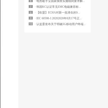
· 电热暖手宝国家抽查实施细则要求解...
· 韩国KC认证常见EMC电磁兼容标...
· 【欧盟】ECHA对新一批潜在的S...
· IEC 60598-1:20202020年8月17号正...
· 认监委发布关于明确5G移动用户终端...