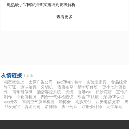
电热暖手宝国家抽查实施细则要求解析
查看更多
友情链接
Links
档案密集架
太原广告公司
pet塑钢打包带
实验室家具
食品经营
许可证
测试治具
分切机
酒店布草
清华研修班
贸小七外贸软
件
清华研修班
酒店客控系统
光缆
香港vps
长沙花店
宣传片
制作
中化所检测
四合一气体检测仪
欧盟CE认证
深圳CE认证
app开发
室内空气质量检测
婚博会
刷脸支付
西安电信宽带
成
都发光字
咨询公司
名律师
执业药师
注册会计师
无尘车间