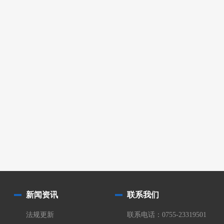
新闻资讯
联系我们
法规更新
联系电话：0755-23319501