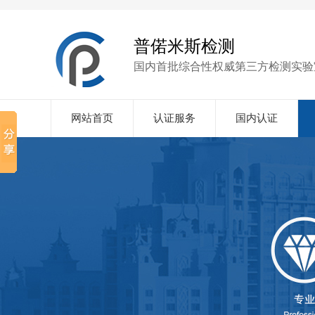
普偌米斯检测
国内首批综合性权威第三方检测实验
网站首页
认证服务
国内认证