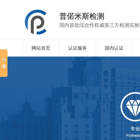
普偌米斯检测
国内首批综合性权威第三方检测实验
网站首页
认证服务
国内认证