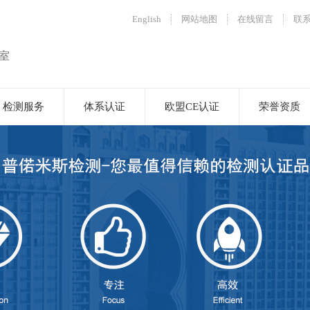
English
网站地图
在线留言
联
室
检测服务
体系认证
欧盟CE认证
荣誉资质