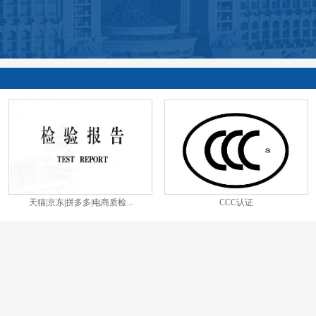
天猫|京东|拼多多|电商质检...
CCC认证