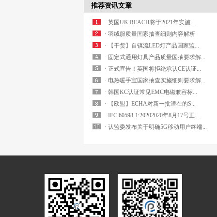
推荐资讯文章
· 英国UK REACH将于2021年实施...
· 羽绒服质量国家抽查细则内容解析
· 【干货】自镇流LED灯产品国家监...
· 固定式通用灯具产品质量国抽要求解...
· 正式宣告！英国将拒绝承认CE认证...
· 电热暖手宝国家抽查实施细则要求解...
· 韩国KC认证常见EMC电磁兼容标...
· 【欧盟】ECHA对新一批潜在的S...
· IEC 60598-1:20202020年8月17号正...
· 认监委发布关于明确5G移动用户终端...