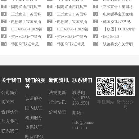
LED灯产品国家监...
· 固定式通用灯具产
LED灯产品国家监...
· 固定式通用灯具产
品质量国抽要求解...
· 正式宣告！英国将
品质量国抽要求解...
· 正式宣告！英国将
品质量国抽要求解...
· 正式宣告！英国将
拒绝承认CE认证...
· 电热暖手宝国家抽
拒绝承认CE认证...
· 电热暖手宝国家抽
拒绝承认CE认证...
· 电热暖手宝国家抽
查实施细则要求解...
· 韩国KC认证常见
查实施细则要求解...
· IEC 60598-1:2020第
查实施细则要求解...
· IEC 60598-1:2020第
EMC电磁兼容标...
· 【欧盟】ECHA对新
九版已于2020...
· 贺州3C认证申请办
九版已于2020...
· 贺州3C认证申请办
一批潜在的S...
· IEC 60598-
理机构
· 韩国KC认证常见
理机构
· 韩国KC认证常见
1:20202020年8月17号
· 认监委发布关于明
EMC电磁兼容标...
EMC电磁兼容标...
正...
确5G移动用户终端...
关于我们
我们的服
新闻资讯
联系我们
务
公司简介
法规更新
联系电
话：0755-
认证服务
实验室
行业快讯
手机网站
微信公众
23319501
号
国内认证
合作伙伴
公司动态
邮箱：
检测服务
加入我们
info@pnms-
体系认证
test.com
联系我们
欧盟CE认