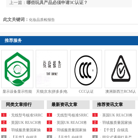
上一篇：
哪些玩具产品必须申请3C认证？
下一篇：
【新规】型号核准SRRC认证申请产品目录
此文关键词：
化妆品质检报告
范围
推荐服务
显示设备显示性能
天猫|京东|拼多多|电
CCC认证
澳洲新西兰RCM认
和视觉健...
商质检...
证
同类文章排行
最新资讯文章
推荐资讯文章
· 无线型号核准SRRC
· 无线型号核准SRRC
· 英国UK REACH将
认证最新产品...
· 英国UK REACH将
认证最新产品...
· 英国UK REACH将
于2021年实施...
· 羽绒服质量国家抽
于2021年实施...
· 羽绒服质量国家抽
于2021年实施...
· 羽绒服质量国家抽
查细则内容解析
· 【干货】自镇流
查细则内容解析
· 【干货】自镇流
查细则内容解析
· 【干货】自镇流
LED灯产品国家监...
· 固定式通用灯具产