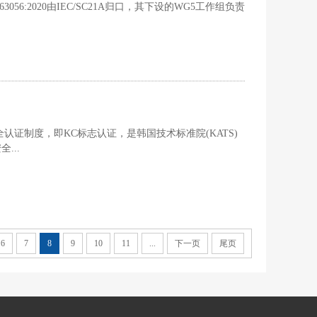
 63056:2020由IEC/SC21A归口，其下设的WG5工作组负责
电气用品安全认证制度，即KC标志认证，是韩国技术标准院(KATS)
...
6
7
8
9
10
11
...
下一页
尾页