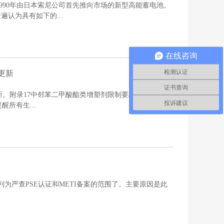
990年由日本索尼公司首先推向市场的新型高能蓄电池。
认为具有如下的...
在线咨询
检测认证
要更新
证书查询
新。附录17中邻苯二甲酸酯类增塑剂限制要求于7月7日正
投诉建议
所有生...
为严查PSE认证和METI备案的范围了。主要原因是此